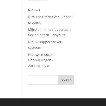
Nieuws
BTW Laag tarief van 6 naar 9
procent
MijnAdmini heeft voortaan
flexibele factuurlayouts.
Nieuw support ticket
systeem
Nieuwe module
Herinneringen /
Aanmaningen