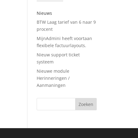
Nieuws
BTW Laag tarief van 6 naar 9
procent
MijnAdmini heeft voortaan
flexibele factuurlayouts.
Nieuw support ticket
systeem
Nieuwe module
Herinneringen /
Aanmaningen